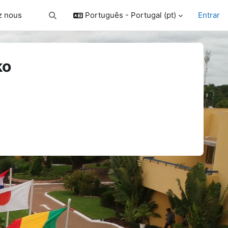
z nous
Português - Portugal ‎(pt)‎
Entrar
Alternar a entrada da pesquisa
ko